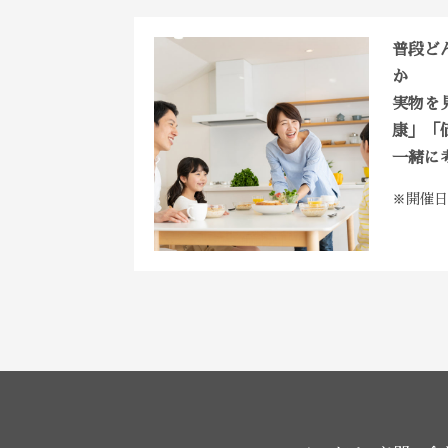
普段ど
か
実物を
康」「
一緒に
※開催