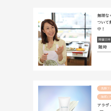
無理な
ついて
中！
開催日時
随時
洗顔フ
海泥(
アラヴ