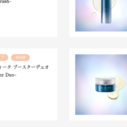
wash-
イプ
美容液
ィータ ブースターデュオ
er Duo-