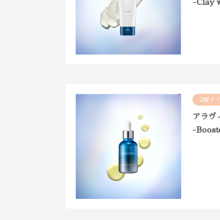
-Clay 
2層タ
アラヴ
-Boost